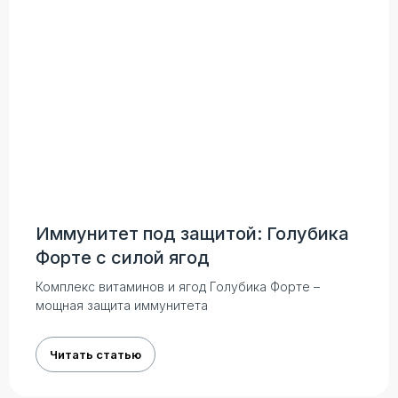
Физический и юридический адрес
ТОО "GREENSTIM", Республика
Казахстан, г. Алматы пр. Райымбека
206В/2
Иммунитет под защитой: Голубика
Форте с силой ягод
Комплекс витаминов и ягод Голубика Форте –
мощная защита иммунитета
Читать статью