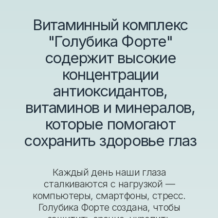
Каждый день наши глаза
сталкиваются с нагрузкой —
компьютеры, смартфоны, стресс.
Голубика Форте создана, чтобы
защитить зрение, укрепить
иммунитет и сохранить энергию на
каждый день.
Экстракт
голубики и
черники
Улучшает остроту зрения, снижает
усталость глаз и помогает сохранять
их здоровье при высоких нагрузках
Шиповник и
витамин С