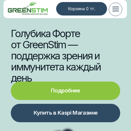
Корзина 0 тг.
Голубика Форте
от GreenStim —
поддержка зрения и
иммунитета каждый
день
Подробнее
Купить в Kaspi Магазине
Главная
Каталог
О компа
Для зрения