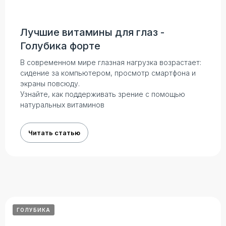
Лучшие витамины для глаз -
Голубика форте
В современном мире глазная нагрузка возрастает:
сидение за компьютером, просмотр смартфона и
экраны повсюду.
Узнайте, как поддерживать зрение с помощью
натуральных витаминов
Читать статью
Контакты
для связи
ntgsteem@gmail.com
+7 701 222 73 72
ГОЛУБИКА