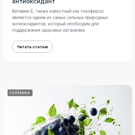
антиоксидант
Голубика Форте
Казахстан,
г. Алматы пр.
Pepcam
Витамин Е, также известный как токоферол,
Райымбека 206В/2
Normogent
является одним из самых сильных природных
антиоксидантов, который необходим для
поддержания здоровья организма.
Читать статью
NATUREGREEN
ГОЛУБИКА