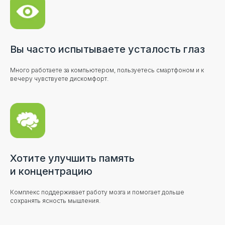
Вы часто испытываете усталость глаз
Получите
персональный подбор
Много работаете за компьютером, пользуетесь смартфоном и к
вечеру чувствуете дискомфорт.
курса за 2 минуты
Пройдите быстрый тест и подберите
подходящий курс витаминов именно
для вас
Пройти тест
Хотите улучшить память
и концентрацию
Комплекс поддерживает работу мозга и помогает дольше
сохранять ясность мышления.